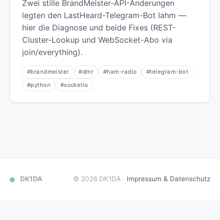
Zwei stille BrandMeister-API-Änderungen
legten den LastHeard-Telegram-Bot lahm —
hier die Diagnose und beide Fixes (REST-
Cluster-Lookup und WebSocket-Abo via
join/everything).
#brandmeister
#dmr
#ham-radio
#telegram-bot
#python
#socketio
DK1DA
© 2026 DK1DA ·
Impressum & Datenschutz