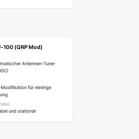
-100 (QRP Mod)
matischer Antennen-Tuner
DDC)
Modifikation für niedrige
tung
ZUNG
abel und stationär