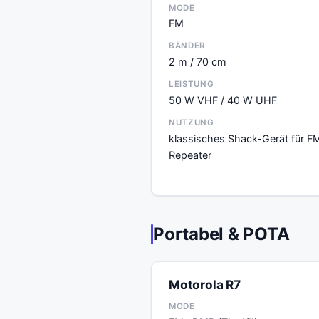
MODE
FM
BÄNDER
2 m / 70 cm
LEISTUNG
50 W VHF / 40 W UHF
NUTZUNG
klassisches Shack-Gerät für F
Repeater
Portabel & POTA
Motorola R7
MODE