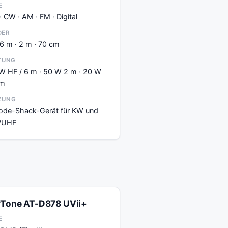
E
· CW · AM · FM · Digital
DER
 6 m · 2 m · 70 cm
TUNG
W HF / 6 m · 50 W 2 m · 20 W
cm
ZUNG
ode-Shack-Gerät für KW und
/UHF
Tone AT-D878 UVii+
E