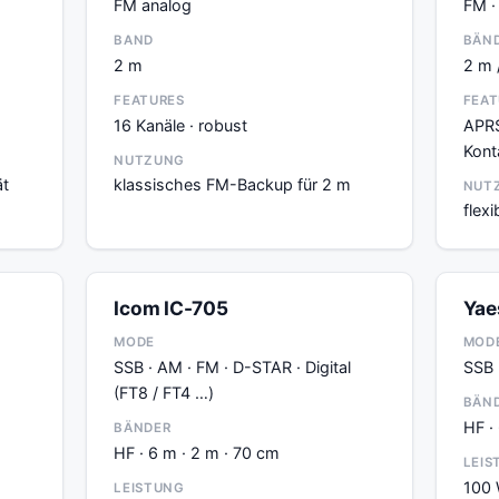
FM analog
FM · 
BAND
BÄN
2 m
2 m 
FEATURES
FEAT
16 Kanäle · robust
APRS
Kont
NUTZUNG
ät
klassisches FM-Backup für 2 m
NUT
flex
Icom IC-705
Yae
MODE
MOD
SSB · AM · FM · D-STAR · Digital
SSB 
(FT8 / FT4 …)
BÄN
HF ·
BÄNDER
HF · 6 m · 2 m · 70 cm
LEIS
100 
LEISTUNG