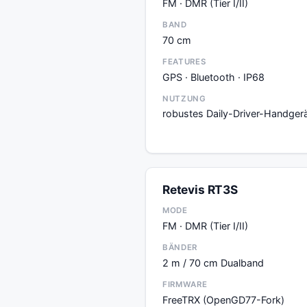
FM · DMR (Tier I/II)
BAND
70 cm
FEATURES
GPS · Bluetooth · IP68
NUTZUNG
robustes Daily-Driver-Handger
Retevis RT3S
MODE
FM · DMR (Tier I/II)
BÄNDER
2 m / 70 cm Dualband
FIRMWARE
FreeTRX (OpenGD77-Fork)