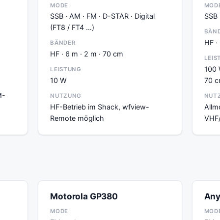
MODE
MOD
SSB · AM · FM · D-STAR · Digital
SSB 
(FT8 / FT4 …)
BÄN
HF ·
BÄNDER
HF · 6 m · 2 m · 70 cm
LEIS
100 
LEISTUNG
10 W
70 
M-
NUTZUNG
NUT
HF-Betrieb im Shack, wfview-
Allm
Remote möglich
VHF
Motorola GP380
Any
MODE
MOD