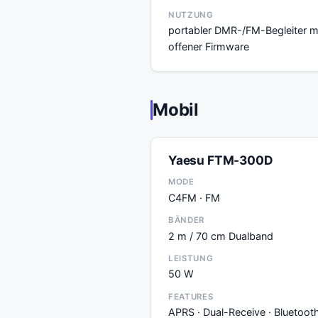
NUTZUNG
portabler DMR-/FM-Begleiter m
offener Firmware
Mobil
Yaesu FTM-300D
MODE
C4FM · FM
BÄNDER
2 m / 70 cm Dualband
LEISTUNG
50 W
FEATURES
APRS · Dual-Receive · Bluetoot