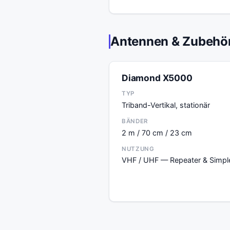
Antennen & Zubehö
Diamond X5000
TYP
Triband-Vertikal, stationär
BÄNDER
2 m / 70 cm / 23 cm
NUTZUNG
VHF / UHF — Repeater & Simpl