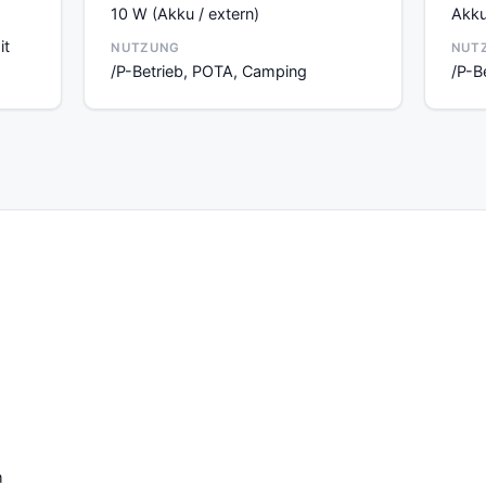
10 W (Akku / extern)
Akku
it
NUTZUNG
NUT
/P-Betrieb, POTA, Camping
/P-B
h