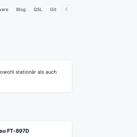
☾
ware
Blog
QSL
Git
owohl stationär als auch
su FT-897D