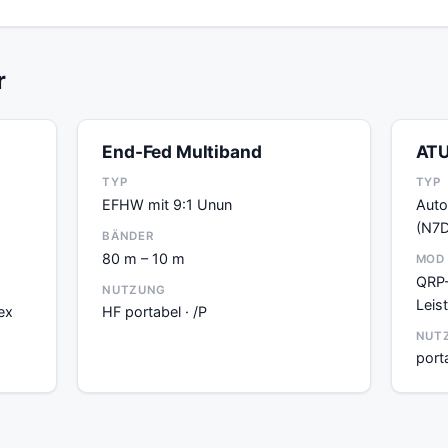
r
End-Fed Multiband
ATU
TYP
TYP
EFHW mit 9:1 Unun
Auto
(N7
BÄNDER
80 m – 10 m
MOD
QRP-
NUTZUNG
Leis
ex
HF portabel · /P
NUT
port