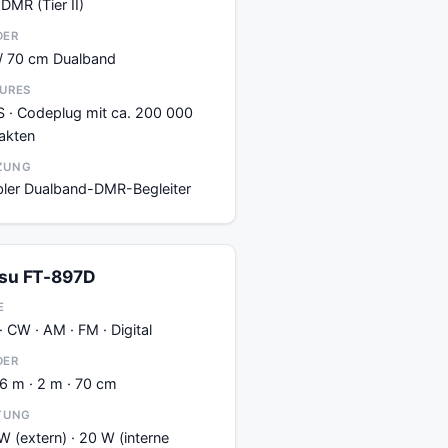
DMR (Tier II)
DER
/ 70 cm Dualband
URES
 · Codeplug mit ca. 200 000
akten
ZUNG
ibler Dualband-DMR-Begleiter
su FT-897D
E
· CW · AM · FM · Digital
DER
 6 m · 2 m · 70 cm
TUNG
W (extern) · 20 W (interne